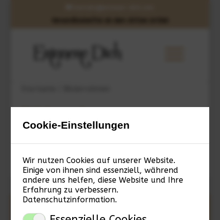
kontakt@erinnere-dich.com
Versandkostenfrei ab dem dritten Artikel
Startseite
/ Bilderrahmen
Bilderrahmen
Cookie-Einstellungen
Es wurden keine Produkte gefunden,
Wir nutzen Cookies auf unserer Website.
die deiner Auswahl entsprechen.
Einige von ihnen sind essenziell, während
andere uns helfen, diese Website und Ihre
Erfahrung zu verbessern.
Datenschutzinformation
.
Impressum / Haftungs­ausschluss
Essenzielle Cookies