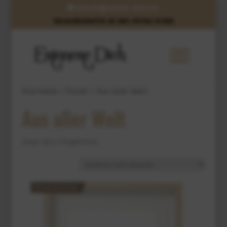
kontakt@erinnere-dich.com
Versandkostenfrei ab dem dritten Artikel
Startseite
/
Poster
/ Aus aller Welt
Aus aller Welt
Zeigt alle 2 Ergebnisse
Personalisierbar