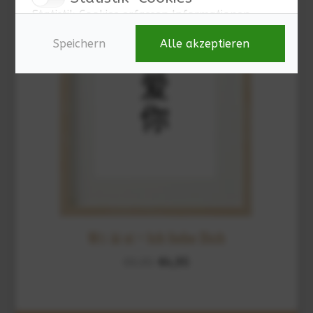
Statistik Cookies erfassen Informationen
anonym. Diese Informationen helfen uns zu
verstehen, wie unsere Besucher unsere
Speichern
Alle akzeptieren
Website nutzen.
Marketing
Mit Ihrer Einwilligung zur Aktivierung der
Marketing-Cookies verarbeiten wir Ihre Daten
und die Informationen Ihres Besuches zur
Übermittlung an unsere Partner für soziale
Medien, Werbung und Analysen. Unsere
Partner führen diese Informationen
möglicherweise mit anderen Daten
zusammen, welche Sie ihnen bereitgestellt
haben, oder welche diese im Rahmen der
Nutzung der Dienste gesammelt haben.
Wǒ ài nǐ = Ich liebe Dich
€
9,95
€
4,95