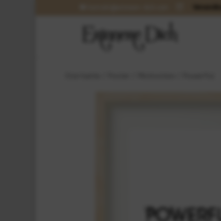
Versandko
kontakt@erinnere-dich.com
Startseite
/
Poster
/
Motivation
/ Powerful