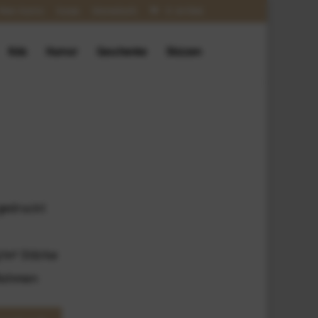
Mein Konto
Kasse
Warenkorb
0-Artikel
Kids
Humor
Geschenke
Skizzen
 gedruckt
/m² Stärke
 Rahmen