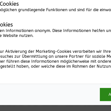
 Cookies
möglichen grundlegende Funktionen und sind für die einwa
ookies
ssen Informationen anonym. Diese Informationen helfen un
e Website nutzen.
 zur Aktivierung der Marketing-Cookies verarbeiten wir Ihr
esuches zur Übermittlung an unsere Partner für soziale 
ner führen diese Informationen möglicherweise mit ande
itgestellt haben, oder welche diese im Rahmen der Nutzun
 werden auf Bestellung produziert und gelangen auf schn
erwenden wir ein 280 g/m² starkes Premium Papier. So ga
A
Poster haben wirst. Mit Einsatz dieses Papiers tragen wir 
ntieren wir für CO² neutraler Produktion und nachhaltig