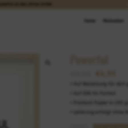
stenfrei ab dem dritten Artikel
Home
Motivation
Powerful
€
9,95
€
4,95
• Auf Bestellung für dich
• Auf DIN A4 Format
• Premium Papier in 280 g
• Lieferung erfolgt ohne