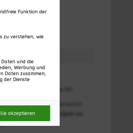
ndfreie Funktion der
s zu verstehen, wie
e Daten und die
Medien, Werbung und
ren Daten zusammen,
g der Dienste
ellsten Wegen per Post zu Dir!
rantieren wir Euch, dass du auch in
lle akzeptieren
einen Beitrag zur Nachhaltigkeit bei.
er Forstwirtschaft.