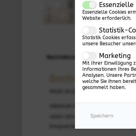
Essenzielle
Essenzielle Cookies er
Website erforderlich.
Statistik-C
Statistik Cookies erfa
unsere Besucher unser
Marketing
Beschreibung
Bewertungen (0)
Mit Ihrer Einwilligung
Informationen Ihres B
Beschreibung
Analysen. Unsere Part
welche Sie ihnen bere
gesammelt haben.
MADE IN GERMANY: All unsere Poster
PREMIUM PAPIER: Für unsere Poster v
Speichern
vielen Jahren noch Freude an deinem 
Entsprechend vorhandener Label gara